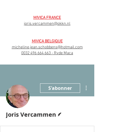
MIVICA FRANCE
joris.vercammen@okkn.nl
MIVICA BELGIQUE
micheline.jean.schobbens@hotmail.com
0032 496 664 663
- Rvde Maca
Plus d'actions
S'abonner
Écrivain
Joris Vercammen