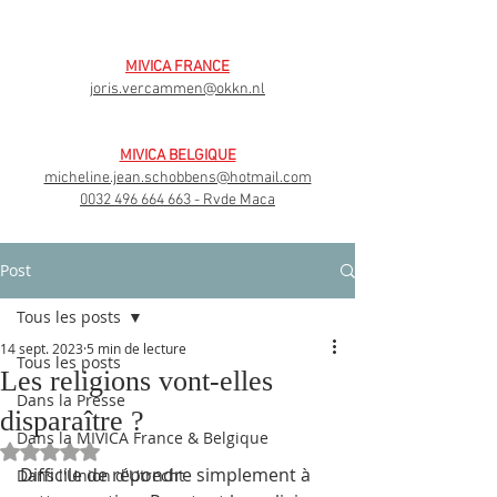
MIVICA FRANCE
joris.vercammen@okkn.nl
MIVICA BELGIQUE
micheline.jean.schobbens@hotmail.com
0032 496 664 663
- Rvde Maca
Post
Tous les posts
14 sept. 2023
5 min de lecture
Tous les posts
Les religions vont-elles
Dans la Presse
disparaître ?
Dans la MIVICA France & Belgique
Noté NaN étoiles sur 5.
Difficile de répondre simplement à 
Dans l'Union d'Utrecht