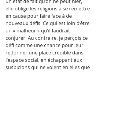
un état de fait qu’on ne peut nier, 
elle oblige les religions à se remettre 
en cause pour faire face à de 
nouveaux défis. Ce qui est loin d’être 
un « malheur » qu’il faudrait 
conjurer. Au contraire, je perçois ce 
défi comme une chance pour leur 
redonner une place crédible dans 
l'espace social, en échappant aux 
suspicions qui ne voient en elles que 
superstitions, fanatismes ou 
comportement autoritaire et sexiste. 
Reste à savoir si cela est possible. 
Seul l'avenir permettra de répondre 
à la question du devenir des 
religions. 
Jean-Claude Mokry