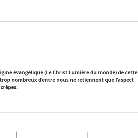
aspir
la fi
Ordination dans l'église
la fi
Lusitane, notre église-soeur au
Portugal
’origine évangélique (Le Christ Lumière du monde) de cette
 trop nombreux d’entre nous ne retiennent que l’aspect 
 crêpes. 
US
MIVICA France
NOUS ENVO