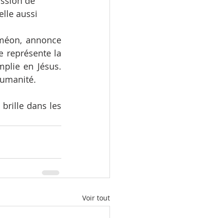
assion de 
lle aussi 
iméon, annonce 
e représente la 
lie en Jésus. 
humanité.
brille dans les 
Voir tout