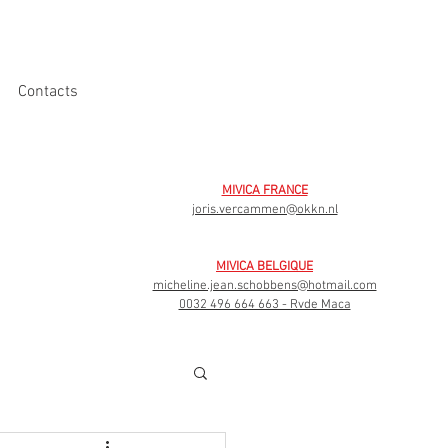
Contacts
MIVICA FRANCE
joris.vercammen@okkn.nl
MIVICA BELGIQUE
micheline.jean.schobbens@hotmail.com
0032 496 664 663 - Rvde Maca