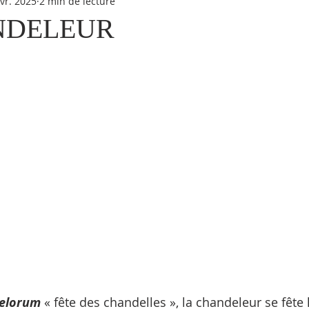
évr. 2025
2 min de lecture
NDELEUR
sur 5.
delorum
 « fête des chandelles », la chandeleur se fête l