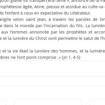
u’un glaive lui transpercera l’âme », annonce de la P
rophétesse âgée, Anne, pieuse et assidue au culte va e
e l’enfant à ceux en expectative du Libérateur.
angile selon saint Jean, à travers les paroles de S
ère dans le monde par l’incarnation du Fils. La lumièr
u aux hommes annoncée par les prophètes et accomp
 et la lumière du Christ vont permettre le salut de l’
vie et la vie était la lumière des hommes, et la lumière 
èbres ne l’ont point comprise .» (Jn 1, 4-5)