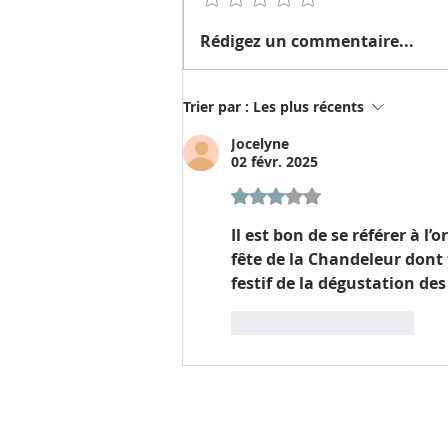
Ordination dans l'Église
Rédigez un commentaire...
Lusitane, notre église soeur au
Portugal.
Trier par :
Les plus récents
Jocelyne
02 févr. 2025
Noté 3 étoiles sur 5.
Il est bon de se référer à l
fête de la Chandeleur dont
festif de la dégustation des
J'aime
Répondre
A PROPOS DE NO