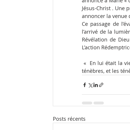
annonce à Marie « q
Jésus-Christ . Une p
annoncer la venue d
Ce passage de l’év
l’arrivé de la lumi
Révélation de Die
L’action Rédemptrice
 «  En lui était la 
ténèbres, et les tén
Posts récents