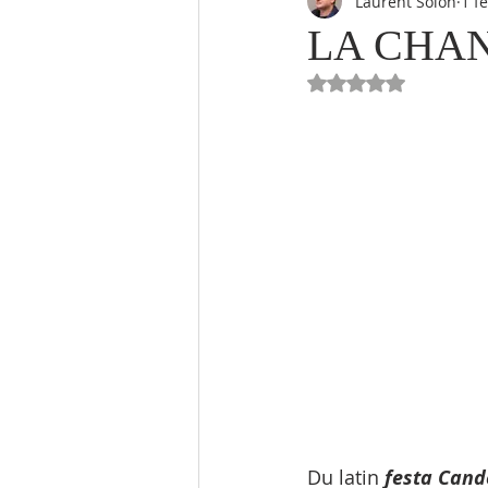
Laurent Solon
1 f
LA CHA
Noté NaN étoiles 
Du latin 
festa Can