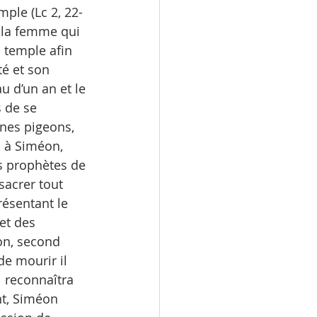
ple (Lc 2, 22-
e la femme qui 
 temple afin 
té et son 
u d’un an et le 
 de se 
nes pigeons, 
s à Siméon, 
rs prophètes de 
acrer tout 
résentant le 
et des 
on, second 
e mourir il 
l reconnaîtra 
nt, Siméon 