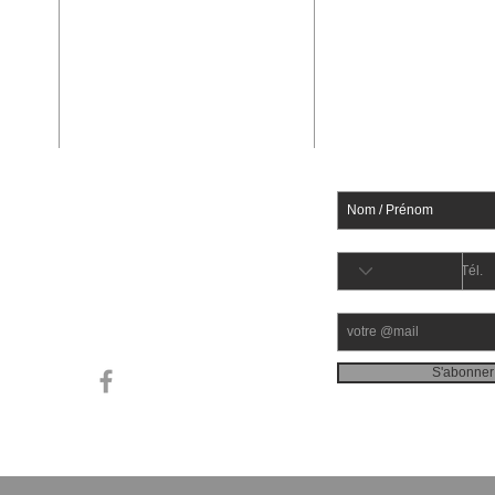
adresse de gestion
EMAIL
Mivica France
s
Recevez la Lettr
Adresse de Gestion
Ne manquez aucune
275 rue de la Goelle
ht
F-59550 PRISCHES
où
.
S'abonner