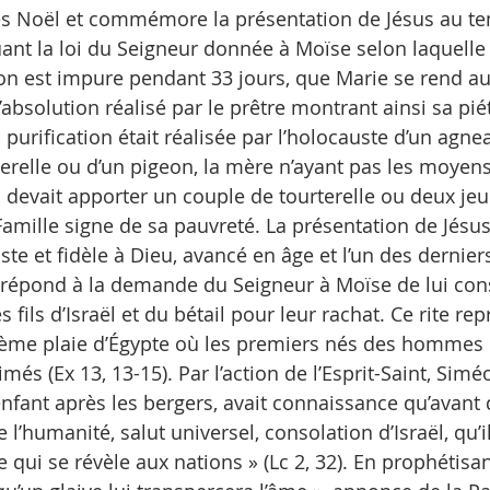
s Noël et commémore la présentation de Jésus au tem
quant la loi du Seigneur donnée à Moïse selon laquell
n est impure pendant 33 jours, que Marie se rend au
 d’absolution réalisé par le prêtre montrant ainsi sa pié
a purification était réalisée par l’holocauste d’un agnea
terelle ou d’un pigeon, la mère n’ayant pas les moyens
devait apporter un couple de tourterelle ou deux jeu
 Famille signe de sa pauvreté. La présentation de Jésu
ste et fidèle à Dieu, avancé en âge et l’un des dernie
 répond à la demande du Seigneur à Moïse de lui cons
 fils d’Israël et du bétail pour leur rachat. Ce rite rep
ième plaie d’Égypte où les premiers nés des hommes 
és (Ex 13, 13-15). Par l’action de l’Esprit-Saint, Simé
fant après les bergers, avait connaissance qu’avant d
e l’humanité, salut universel, consolation d’Israël, qu’i
 qui se révèle aux nations » (Lc 2, 32). En prophétisa