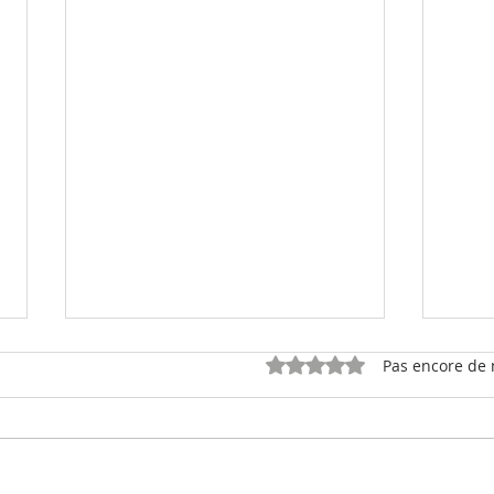
Noël:
Noté 0 étoile sur 5.
Pas encore de 
Mes s
Noël,
beau
C'est