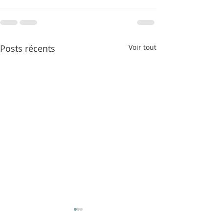
Posts récents
Voir tout
Noël: la liberté da