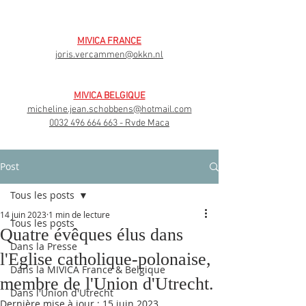
MIVICA FRANCE
joris.vercammen@okkn.nl
MIVICA BELGIQUE
micheline.jean.schobbens@hotmail.com
0032 496 664 663
- Rvde Maca
Post
Tous les posts
14 juin 2023
1 min de lecture
Tous les posts
Quatre évêques élus dans
Dans la Presse
l'Eglise catholique-polonaise,
Dans la MIVICA France & Belgique
membre de l'Union d'Utrecht.
Dans l'Union d'Utrecht
Dernière mise à jour :
15 juin 2023